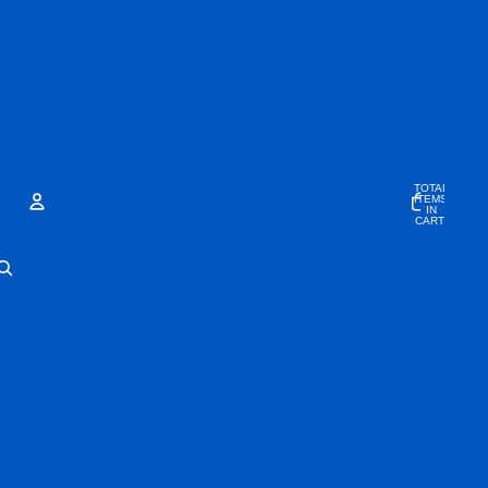
TOTAL
ITEMS
IN
CART:
0
ACCOUNT
OTHER SIGN IN OPTIONS
Orders
Profile