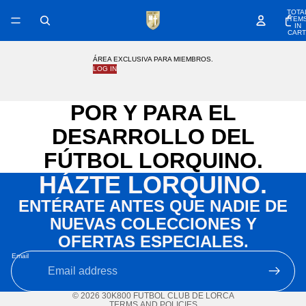
TOTA
ITEM
IN
CART
0
ÁREA EXCLUSIVA PARA MIEMBROS.
LOG IN
POR Y PARA EL
DESARROLLO DEL
FÚTBOL LORQUINO.
HÁZTE LORQUINO.
ENTÉRATE ANTES QUE NADIE DE
NUEVAS COLECCIONES Y
OFERTAS ESPECIALES.
Email
Privacy policy
© 2026
30K800 FÚTBOL CLUB DE LORCA
TERMS AND POLICIES